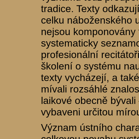
tradice. Texty odkazuj
celku náboženského uč
nejsou komponovány t
systematicky seznamov
profesionální recitáto
školení o systému nau
texty vycházejí, a také
mívali rozsáhlé znalos
laikové obecně bývali
vybaveni určitou mírou
Význam ústního charak