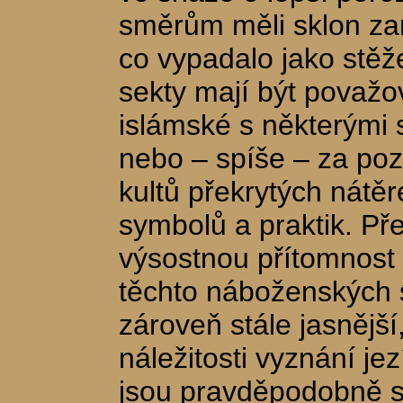
směrům měli sklon za
co vypadalo jako stěže
sekty mají být považ
islámské s některými 
nebo – spíše – za poz
kultů překrytých nátě
symbolů a praktik. Př
výsostnou přítomnost 
těchto náboženských 
zároveň stále jasnější
náležitosti vyznání je
jsou pravděpodobně s