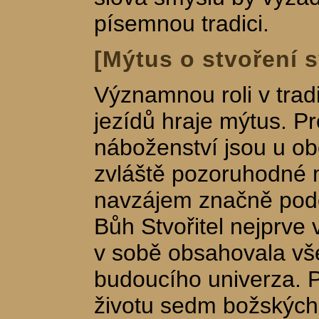
písemnou tradici.
[Mýtus o stvoření s
Významnou roli v trad
jezídů hraje mýtus. Pr
náboženství jsou u o
zvláště pozoruhodné m
navzájem značně pod
Bůh Stvořitel nejprve 
v sobě obsahovala vš
budoucího univerza. P
životu sedm božských 