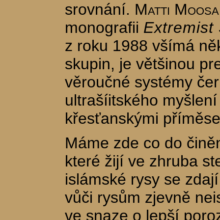
srovnání.
Matti Moosa
monografii
Extremist 
z roku 1988 všímá něk
skupin, je většinou pr
věroučné systémy čerp
ultrašíitského myšlení
křesťanskými příměse
Máme zde co do činěn
které žijí ve zhruba st
islámské rysy se zdaj
vůči rysům zjevně ne
ve snaze o lepší por