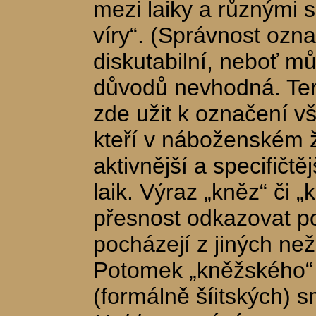
mezi laiky a různými
víry“. (Správnost ozna
diskutabilní, neboť mů
důvodů nevhodná. Term
zde užit k označení vše
kteří v náboženském ž
aktivnější a specifičtě
laik. Výraz „kněz“ či 
přesnost odkazovat p
pocházejí z jiných nežl
Potomek „kněžského“
(formálně šíitských) s