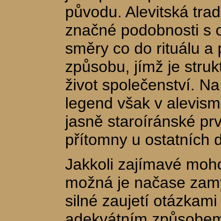
původu. Alevitská tra
značné podobnosti s 
směry co do rituálu a 
způsobu, jímž je stru
život společenství. Na
legend však v alevism
jasně staroíránské prv
přítomny u ostatních d
Jakkoli zajímavé moho
možná je načase zamy
silné zaujetí otázkami
adekvátním způsobem,