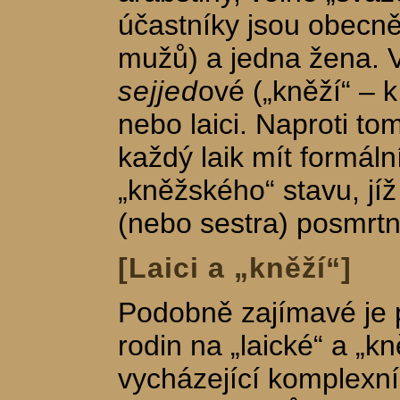
účastníky jsou obecně
mužů) a jedna žena. V
sejjed
ové („kněží“ – k
nebo laici. Naproti to
každý laik mít formál
„kněžského“ stavu, jíž
(nebo sestra) posmrtn
[Laici a „kněží“]
Podobně zajímavé je 
rodin na „laické“ a „k
vycházející komplexn