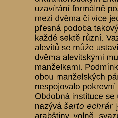
uzavírání formálně p
mezi dvěma či více jedn
přesná podoba takový
každé sektě různí. V
alevitů se může ustavi
dvěma alevitskými muž
manželkami. Podmínko
obou manželských pá
nespojovalo pokrevní 
Obdobná instituce se
nazývá
šarto echrár
[
arabštiny, volně „svaze