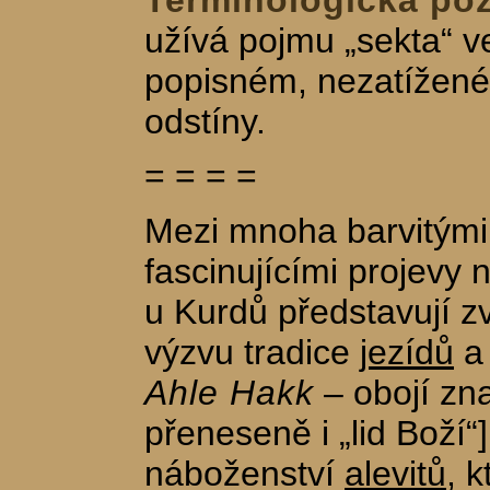
Terminologická po
užívá pojmu „sekta“ v
popisném, nezatížen
odstíny.
= = = =
Mezi mnoha barvitými
fascinujícími projevy
u Kurdů představují z
výzvu tradice
jezídů
Ahle Hakk
– obojí zn
přeneseně i „lid Boží“]
náboženství
alevitů
, 