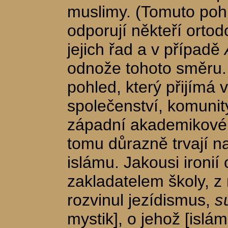
muslimy. (Tomuto poh
odporují někteří ortod
jejich řad a v případě
odnože tohoto směru.
pohled, který přijímá 
společenství, komunity
západní akademikové.
tomu důrazně trvají na
islámu. Jakousi ironií
zakladatelem školy, z 
rozvinul jezídismus,
s
mystik], o jehož [islá