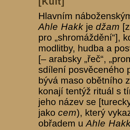
[Kult]
Hlavním náboženský
Ahle Hakk
je
džam
[z
pro „shromáždění“], kd
modlitby, hudba a pos
[– arabsky „řeč“, „prom
sdílení posvěceného 
bývá maso obětního zv
konají tentýž rituál s
jeho název se [turecky
jako
cem
), který vyk
obřadem u
Ahle Hak