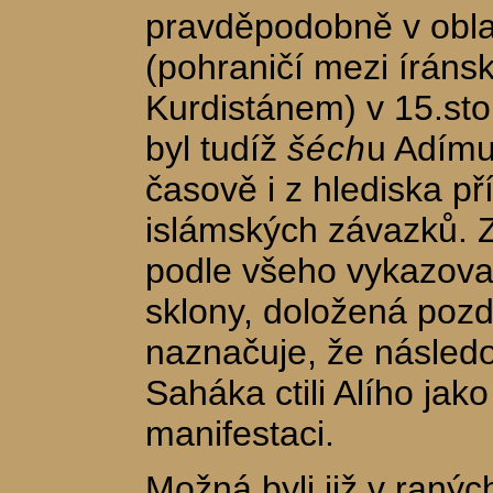
pravděpodobně v obla
(pohraničí mezi íráns
Kurdistánem) v 15.sto
byl tudíž
šéch
u Adímu
časově i z hlediska p
islámských závazků.
podle všeho vykazoval
sklony, doložená pozdě
naznačuje, že následo
Saháka ctili Alího jak
manifestaci.
Možná byli již v raný