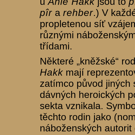
u
Ahle Hakk
jsou to
p
pîr
a
rehber
.) V každé
propletenou síť vzáj
různými náboženským
třídami.
Některé „kněžské“ rod
Hakk
mají reprezentov
zatímco původ jiných
dávných heroických p
sekta vznikala. Symbo
těchto rodin jako (nom
náboženských autorit 