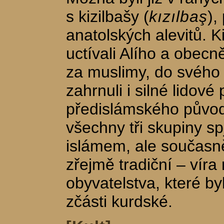
s kizilbašy (
kızılbaş
),
anatolských alevitů. Ki
uctívali Alího a obecn
za muslimy, do svého
zahrnuli i silné lidové
předislámského původ
všechny tři skupiny spj
islámem, ale současně
zřejmě tradiční – víra
obyvatelstva, které b
zčásti kurdské.