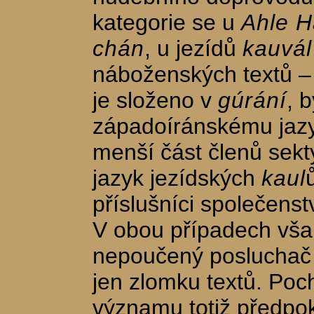
kategorie se u
Ahle H
chán
, u jezídů
kauvál
náboženských textů 
je složeno v
gúrání
, 
západoíránskému jazy
menší část členů sekt
jazyk jezídských
kaul
příslušníci společenst
V obou případech však
nepoučený posluchač
jen zlomku textů. Poch
významu totiž předpok