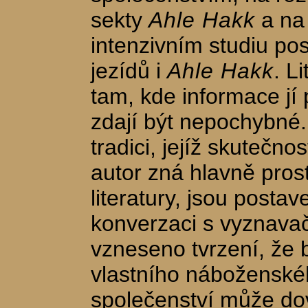
sekty
Ahle Hakk
a na 
intenzivním studiu po
jezídů i
Ahle Hakk
. L
tam, kde informace jí
zdají být nepochybné.
tradici, jejíž skutečno
autor zná hlavně pros
literatury, jsou postav
konverzaci s vyznavač
vzneseno tvrzení, že 
vlastního náboženskéh
společenství může do