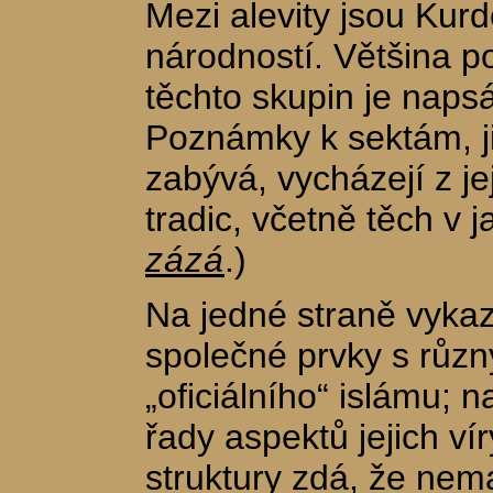
Mezi alevity jsou Kurdo
národností. Většina p
těchto skupin je naps
Poznámky k sektám, ji
zabývá, vycházejí z je
tradic, včetně těch v 
zázá
.)
Na jedné straně vykazu
společné prvky s růz
„oficiálního“ islámu; 
řady aspektů jejich vír
struktury zdá, že nem