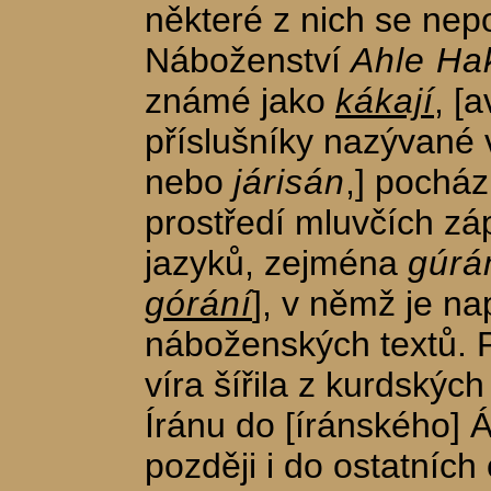
některé z nich se nep
Náboženství
Ahle Ha
známé jako
kákají
, [
příslušníky nazývané
nebo
járisán
,] pocház
prostředí mluvčích z
jazyků, zejména
gúrá
górání
], v němž je n
náboženských textů. 
víra šířila z kurdských
Íránu do [íránského] 
později i do ostatních 