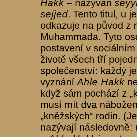
Hakk
– nazýván
seyyi
sejjed
. Tento titul, u
odkazuje na původ z 
Muhammada. Tyto oso
postavení v sociální
životě všech tří poje
společenství: každý je
vyznání
Ahle Hakk
ne
když sám pochází z „
musí mít dva nábožens
„kněžských“ rodin. (Je
nazývají následovně: 