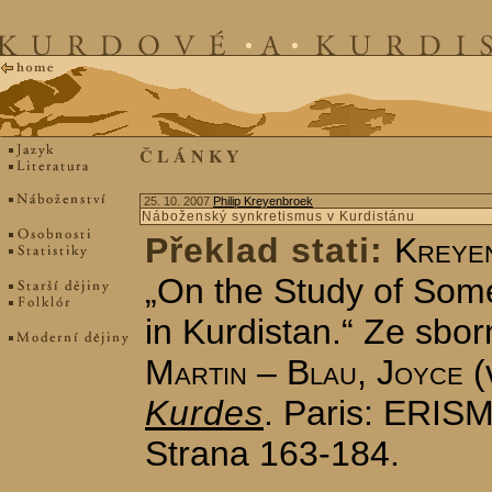
Č L Á N K Y
25. 10. 2007
Philip Kreyenbroek
Náboženský synkretismus v Kurdistánu
Překlad stati:
Kreyen
„On the Study of Som
in Kurdistan.“ Ze sbo
Martin – Blau, Joyce
(
Kurdes
. Paris: ERISM
Strana 163-184.