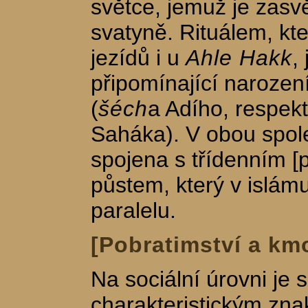
světce, jemuž je zas
svatyně. Rituálem, kte
jezídů i u
Ahle Hakk
,
připomínající narození
(
šéch
a Adího, respekt
Saháka). V obou spole
spojena s třídenním [
půstem, který v islá
paralelu.
[Pobratimství a kmo
Na sociální úrovni je
charakteristickým zna