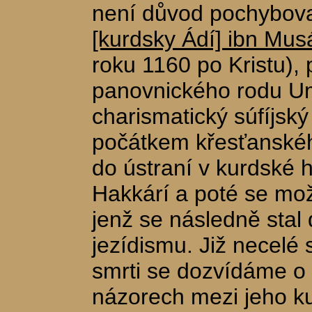
není důvod pochybova
[kurdsky Ádí] ibn Musá
roku 1160 po Kristu),
panovnického rodu U
charismatický súfíjský
počátkem křesťanského
do ústraní v kurdské h
Hakkárí a poté se mo
jenž se následně sta
jezídismu. Již necelé 
smrti se dozvídáme o
názorech mezi jeho k