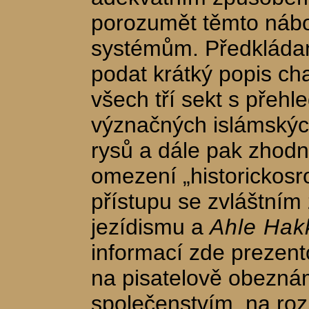
porozumět těmto ná
systémům. Předkládaný
podat krátký popis cha
všech tří sekt s přehl
význačných islámskýc
rysů a dále pak zhodn
omezení „historickos
přístupu se zvláštním 
jezídismu a
Ahle Hak
informací zde prezen
na pisatelově obezná
společenstvím, na roz