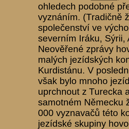
ohledech podobné p
vyznáním. (Tradičně ž
společenství ve vých
severním Iráku, Sýrii, 
Neověřené zprávy hov
malých jezídských ko
Kurdistánu. V poslední
však bylo mnoho jezí
uprchnout z Turecka a 
samotném Německu ž
000 vyznavačů této k
jezídské skupiny hovo