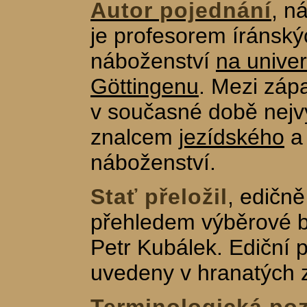
Autor pojednání
, n
je profesorem íránský
náboženství
na unive
Göttingenu
. Mezi záp
v současné době nej
znalcem
jezídského
náboženství.
Stať přeložil
, edičně
přehledem výběrové bib
Petr Kubálek. Ediční
uvedeny v hranatých z