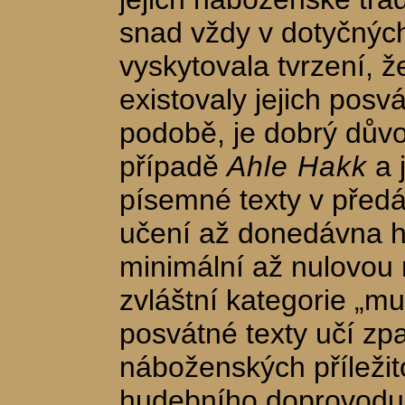
snad vždy v dotyčnýc
vyskytovala tvrzení, ž
existovaly jejich posv
podobě, je dobrý dův
případě
Ahle Hakk
a j
písemné texty v před
učení až donedávna hr
minimální až nulovou 
zvláštní kategorie „muž
posvátné texty učí zpa
náboženských příležito
hudebního doprovodu.