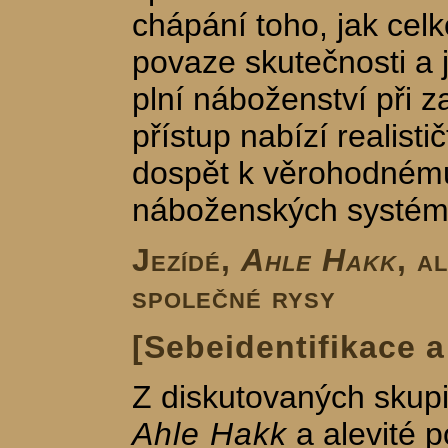
chápání toho, jak cel
povaze skutečnosti a 
plní náboženství při z
přístup nabízí realisti
dospět k věrohodném
náboženských systém
Jezídé,
Ahle Hakk
, a
společné rysy
[Sebeidentifikace a
Z diskutovaných skup
Ahle Hakk
a alevité p