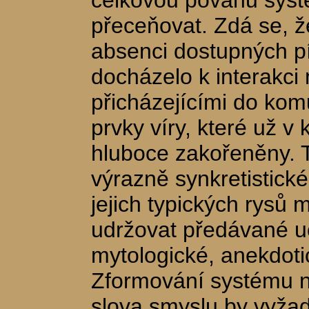
celkovou povahu syst
přeceňovat. Zdá se, ž
absenci dostupných p
docházelo k interakci
přicházejícími do kom
prvky víry, které už v
hluboce zakořeněny. T
výrazně synkretistick
jejich typických rysů
udržovat předávané u
mytologické, anekdoti
Zformování systému 
slova smyslu by vyža