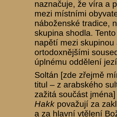
naznačuje, že víra a 
mezi místními obyvatel
náboženské tradice, n
skupina shodla. Tento 
napětí mezi skupinou a
ortodoxnějšími soused
úplnému oddělení jez
Soltán [zde zřejmě mí
titul – z arabského sul
zažitá součást jména
Hakk
považují za zakl
a za hlavní vtělení Bož