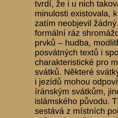
tvrdí, že i u nich tak
minulosti existovala,
zatím neobjevil žádn
formální ráz shromážd
prvků – hudba, modlitb
posvátných textů i spo
charakteristické pro 
svátků. Některé svátky
i jezídů mohou odpov
íránským svátkům, jin
islámského původu. Tř
sestává z místních po