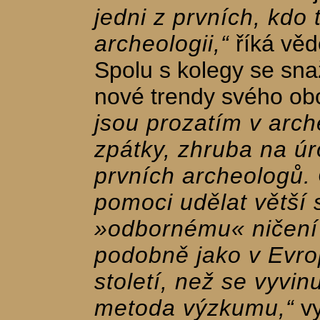
jedni z prvních, kdo 
archeologii,“
říká vě
Spolu s kolegy se snaž
nové trendy svého ob
jsou prozatím v arche
zpátky, zhruba na úr
prvních archeologů. 
pomoci udělat větší 
»odbornému« ničení
podobně jako v Evro
století, než se vyvi
metoda výzkumu,“
vy