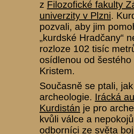
z
Filozofické fakulty
univerzity v Plzni
. Ku
pozvali, aby jim pomo
„kurdské Hradčany“ n
rozloze 102 tisíc metr
osídlenou od šestého t
Kristem.
Současně se ptali, ja
archeologie.
Irácká a
Kurdistán
je pro arche
kvůli válce a nepokoj
odborníci ze světa boj