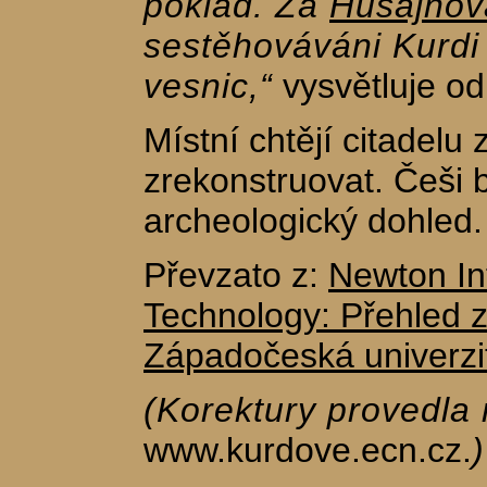
poklad. Za
Husajnov
sestěhováváni Kurdi
vesnic,“
vysvětluje od
Místní chtějí citadelu 
zrekonstruovat. Češi b
archeologický dohled.
Převzato z:
Newton In
Technology: Přehled 
Západočeská univerzit
(Korektury provedla
www.kurdove.ecn.cz.
)