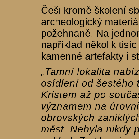
Češi kromě školení sb
archeologický materiál
požehnaně. Na jednom
například několik tisí
kamenné artefakty i st
„Tamní lokalita nabí
osídlení od šestého t
Kristem až po součas
významem na úrovni 
obrovských zaniklý
měst. Nebyla nikdy 