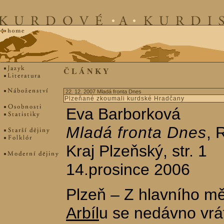
Č L Á N K Y
22. 12. 2007 Mladá fronta Dnes
Plzeňané zkoumali kurdské Hradčany
Eva Barborková
Mladá fronta Dnes
, 
Kraj Plzeňský, str. 1
14.prosince 2006
Plzeň – Z hlavního m
Arbíl
u se nedávno vrát