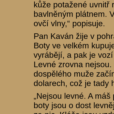
kůže potažené uvnitř
bavlněným plátnem. Vr
ovčí vlny,“ popisuje.
Pan Kaván žije v pohr
Boty ve velkém kupuje 
vyrábějí, a pak je voz
Levné zrovna nejsou.
dospělého muže začín
dolarech, což je tady
„Nejsou levné. A máš 
boty jsou o dost levněj