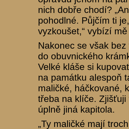
nich dobře chodí? „An
pohodlné. Půjčím ti je
vyzkoušet,“ vybízí mě 
Nakonec se však bez 
do obuvnického krám
Velké kláše si kupova
na památku alespoň t
maličké, háčkované, kt
třeba na klíče. Zjišťuji
úplně jiná kapitola.
„Ty maličké mají troch