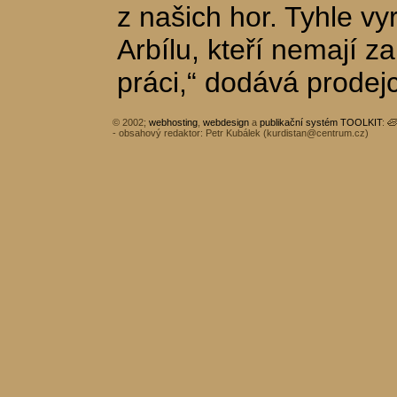
z našich hor. Tyhle vy
Arbílu, kteří nemají z
práci,“ dodává prodej
© 2002;
webhosting
,
webdesign
a
publikační systém TOOLKIT
:
- obsahový redaktor: Petr Kubálek (
kurdistan@centrum.cz
)