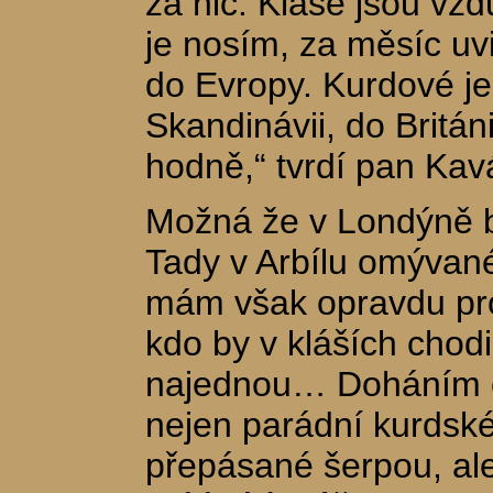
za nic. Kláše jsou vzdu
je nosím, za měsíc uvi
do Evropy. Kurdové je
Skandinávii, do Británi
hodně,“ tvrdí pan Kav
Možná že v Londýně b
Tady v Arbílu omývané
mám však opravdu pro
kdo by v kláších chodi
najednou… Doháním c
nejen parádní kurdské 
přepásané šerpou, al