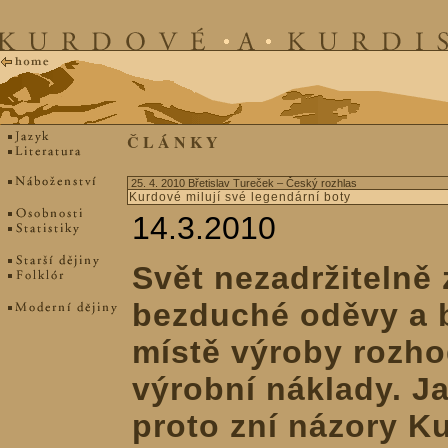
Č L Á N K Y
25. 4. 2010 Břetislav Tureček – Český rozhlas
Kurdové milují své legendární boty
14.3.2010
Svět nezadržitelně 
bezduché oděvy a b
místě výroby rozho
výrobní náklady. Ja
proto zní názory Ku