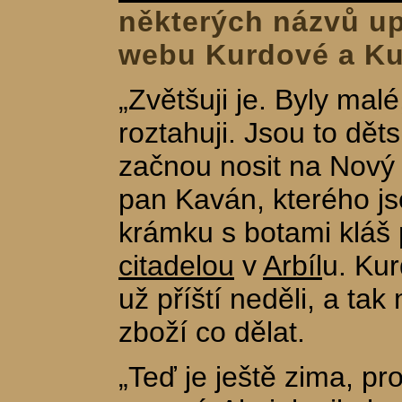
některých názvů up
webu Kurdové a Kur
„Zvětšuji je. Byly malé
roztahuji. Jsou to děts
začnou nosit na Nový
pan Kaván, kterého js
krámku s botami kláš
citadelou
v
Arbíl
u. Ku
už příští neděli, a ta
zboží co dělat.
„Teď je ještě zima, pro