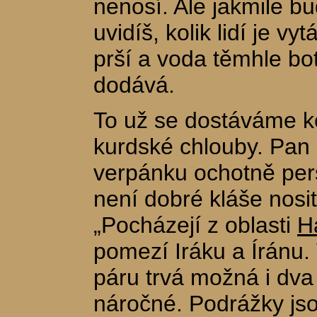
nenosí. Ale jakmile bu
uvidíš, kolik lidí je v
prší a voda těmhle bo
dodává.
To už se dostáváme k
kurdské chlouby. Pan
verpánku ochotně pers
není dobré kláše nosit
„Pocházejí z oblasti
H
pomezí Iráku a Íránu.
páru trvá možná i dva
náročné. Podrážky jso