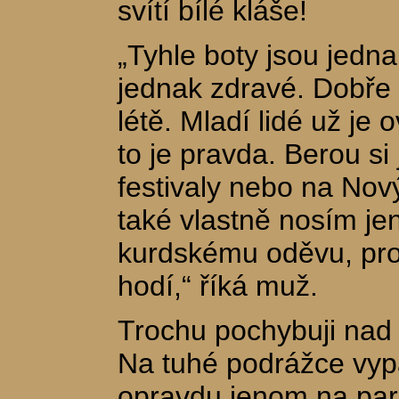
svítí bílé kláše!
„Tyhle boty jsou jedn
jednak zdravé. Dobře 
létě. Mladí lidé už je
to je pravda. Berou si
festivaly nebo na Nov
také vlastně nosím je
kurdskému oděvu, pro
hodí,“ říká muž.
Trochu pochybuji nad 
Na tuhé podrážce vyp
opravdu jenom na par