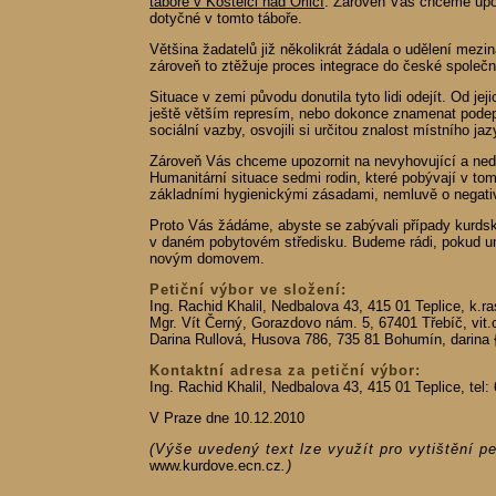
táboře v Kostelci nad Orlicí
. Zároveň Vás chceme upoz
dotyčné v tomto táboře.
Většina žadatelů již několikrát žádala o udělení mezi
zároveň to ztěžuje proces integrace do české společn
Situace v zemi původu donutila tyto lidi odejít. Od j
ještě větším represím, nebo dokonce znamenat podeps
sociální vazby, osvojili si určitou znalost místního jaz
Zároveň Vás chceme upozornit na nevyhovující a nedů
Humanitární situace sedmi rodin, které pobývají v tom
základními hygienickými zásadami, nemluvě o negati
Proto Vás žádáme, abyste se zabývali případy kurdský
v daném pobytovém středisku. Budeme rádi, pokud umo
novým domovem.
Petiční výbor ve složení:
Ing. Rachid Khalil, Nedbalova 43, 415 01 Teplice, k.r
Mgr. Vít Černý, Gorazdovo nám. 5, 67401 Třebíč, vit.
Darina Rullová, Husova 786, 735 81 Bohumín, darina {z
Kontaktní adresa za petiční výbor:
Ing. Rachid Khalil, Nedbalova 43, 415 01 Teplice, tel
V Praze dne 10.12.2010
(Výše uvedený text lze využít pro vytištění p
www.kurdove.ecn.cz
.)