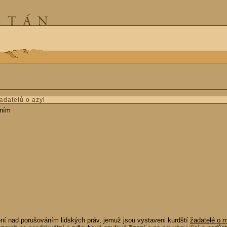
adatelů o azyl
čním
ní nad porušováním lidských práv, jemuž jsou vystaveni kurdští
žadatelé o 