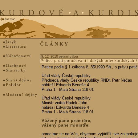
Č L Á N K Y
9. 12. 2010 petiční výbor
Petice proti porušování lidských práv kurdských ž
Petice podle § 1 zákona č. 85/1990 Sb., o právu peti
Úřad vlády České republiky
Předseda vlády České republiky RNDr. Petr Nečas
nábřeží Edvarda Beneše 4
Praha 1 - Malá Strana 118 01
Úřad vlády České republiky
Ministr vnitra Radek John
nábřeží Edvarda Beneše 4
Praha 1 - Malá Strana 118 01
Vážený pane premiére,
vážený pane ministře,
obracíme se na Vás, abychom vyjádřili své znepokoje