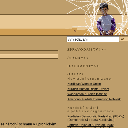
N e v l á d n í o r g a n i z a c e :
Kurdistan Women Union
Kurdish Human Rights Project
Washington Kurdish Institute
American Kurdish Information Network
K u r d s k é s t á t n í
a p o l i t i c k é o r g a n i z a c e :
Kurdistan Democratic Party-Iraq (KDPIq)
(Demokratická strana Kurdistánu)
mezinárodní ochranu v uprchlickém
Patriotic Union of Kurdistan (PUK)