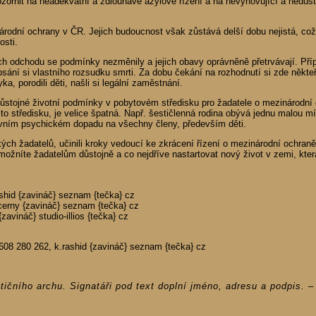
ornit na neadekvátní a zdlouhavé azylové řízení a na nevyhovující a nedůst
národní ochrany v ČR. Jejich budoucnost však zůstává delší dobu nejistá, což j
osti.
ejich odchodu se podmínky nezměnily a jejich obavy oprávněně přetrvávají. Př
ání si vlastního rozsudku smrti. Za dobu čekání na rozhodnutí si zde někteř
yka, porodili děti, našli si legální zaměstnání.
stojné životní podmínky v pobytovém středisku pro žadatele o mezinárodní o
to středisku, je velice špatná. Např. šestičlenná rodina obývá jednu malou mí
vním psychickém dopadu na všechny členy, především děti.
ch žadatelů, učinili kroky vedoucí ke zkrácení řízení o mezinárodní ochran
žníte žadatelům důstojně a co nejdříve nastartovat nový život v zemi, kter
ashid {zavináč} seznam {tečka} cz
cerny {zavináč} seznam {tečka} cz
avináč} studio-illios {tečka} cz
: 608 280 262, k.rashid {zavináč} seznam {tečka} cz
etičního archu. Signatáři pod text doplní jméno, adresu a podpis.