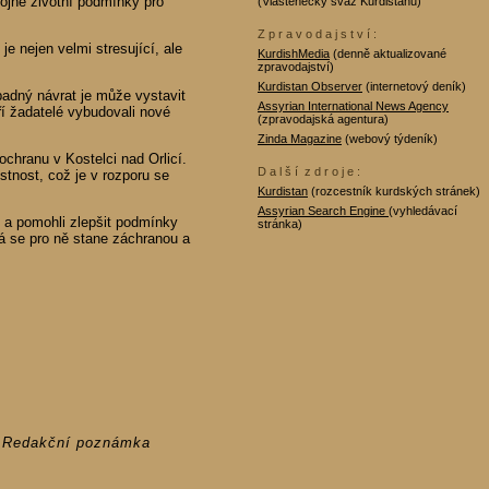
ojné životní podmínky pro
(Vlastenecký svaz Kurdistánu)
Z p r a v o d a j s t v í :
e nejen velmi stresující, ale
KurdishMedia
(denně aktualizované
zpravodajství)
Kurdistan Observer
(internetový deník)
ípadný návrat je může vystavit
Assyrian International News Agency
í žadatelé vybudovali nové
(zpravodajská agentura)
Zinda Magazine
(webový týdeník)
chranu v Kostelci nad Orlicí.
D a l š í z d r o j e :
stnost, což je v rozporu se
Kurdistan
(rozcestník kurdských stránek)
Assyrian Search Engine
(vyhledávací
ě a pomohli zlepšit podmínky
stránka)
á se pro ně stane záchranou a
 – Redakční poznámka