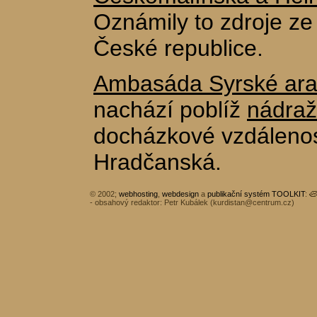
Oznámily to zdroje ze
České republice.
Ambasáda Syrské ara
nachází poblíž
nádraž
docházkové vzdálenos
Hradčanská.
© 2002;
webhosting
,
webdesign
a
publikační systém TOOLKIT
:
- obsahový redaktor: Petr Kubálek (
kurdistan@centrum.cz
)