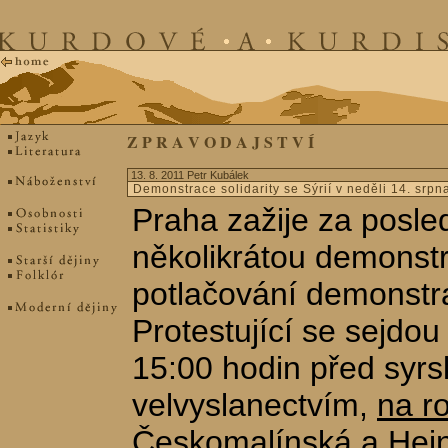
Z P R A V O D A J S T V Í
13. 8. 2011 Petr Kubálek
Demonstrace solidarity se Sýrií v neděli 14. srpn
Praha zažije za posle
několikrátou demonstr
potlačování demonstrac
Protestující se sejdou
15:00 hodin před syr
velvyslanectvím,
na ro
Českomalínská a Hei