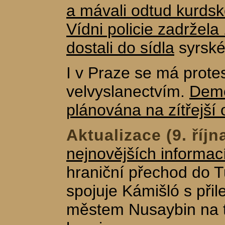
a mávali odtud kurdsk
Vídni policie zadržela 1
dostali do sídla
syrské
I v Praze se má prote
velvyslanectvím.
Demo
plánována na zítřejší
Aktualizace (9. říjn
nejnovějších informac
hraniční přechod do T
spojuje Kámišló s při
městem Nusaybin na t