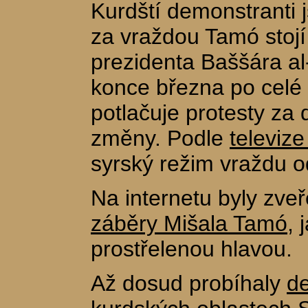
Kurdští demonstranti 
za vraždou Tamó stojí
prezidenta Baššára al-
konce března po celé 
potlačuje protesty za
změny. Podle
televize
syrský režim vraždu o
Na internetu byly zve
záběry Mišala Tamó
, 
prostřelenou hlavou.
Až dosud probíhaly
d