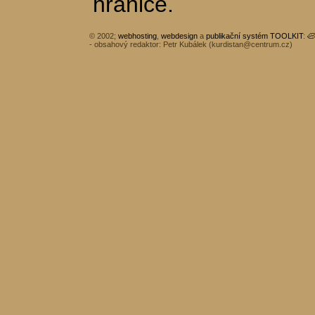
hranice.
© 2002;
webhosting
,
webdesign
a
publikační systém TOOLKIT
:
- obsahový redaktor: Petr Kubálek (
kurdistan@centrum.cz
)