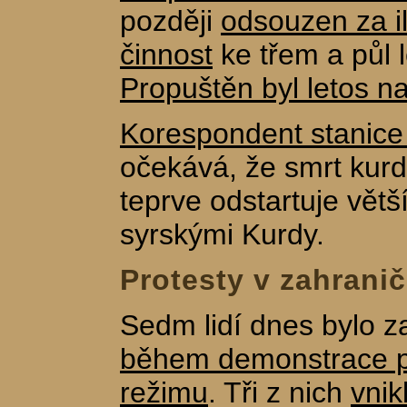
později
odsouzen za il
činnost
ke třem a půl 
Propuštěn byl letos n
Korespondent stanice
očekává, že smrt kurd
teprve odstartuje větš
syrskými Kurdy.
Protesty v zahranič
Sedm lidí dnes bylo 
během demonstrace p
režimu
. Tři z nich
vnik