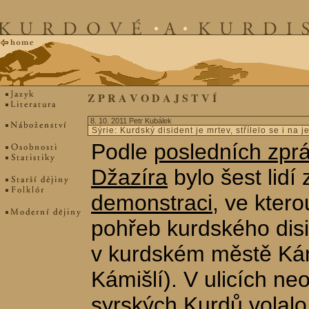
Z P R A V O D A J S T V Í
8. 10. 2011 Petr Kubálek
Sýrie: Kurdský disident je mrtev, střílelo se i na 
Podle
posledních zpráv
Džazíra
bylo šest lidí
demonstraci
, ve kter
pohřeb kurdského dis
v kurdském městě Kám
Kámišlí). V ulicích neo
syrských Kurdů volal