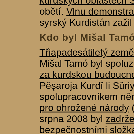
kurdských oblastech S
obětí.
Vlnu demonstra
syrský Kurdistán zažil
Kdo byl Mišal Tam
Třiapadesátiletý země
Mišal Tamó byl spolu
za kurdskou budoucnos
Pêşaroja Kurdî li Sûri
spolupracovníkem n
pro ohrožené národy
(
srpna 2008 byl
zadrže
bezpečnostními složk