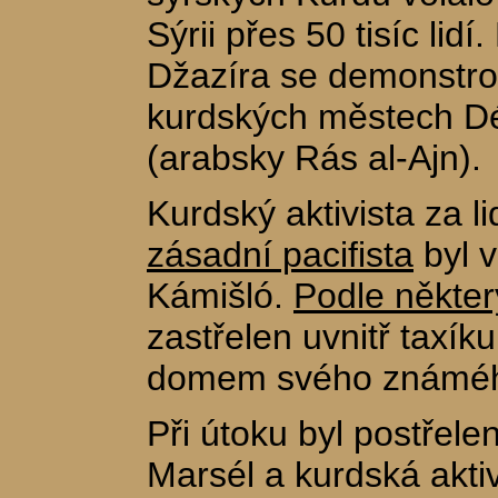
Sýrii přes 50 tisíc lidí
Džazíra se demonstro
kurdských městech Dé
(arabsky Rás al-Ajn).
Kurdský aktivista za l
zásadní pacifista
byl 
Kámišló.
Podle někter
zastřelen uvnitř taxík
domem svého známé
Při útoku byl postřele
Marsél a kurdská akti